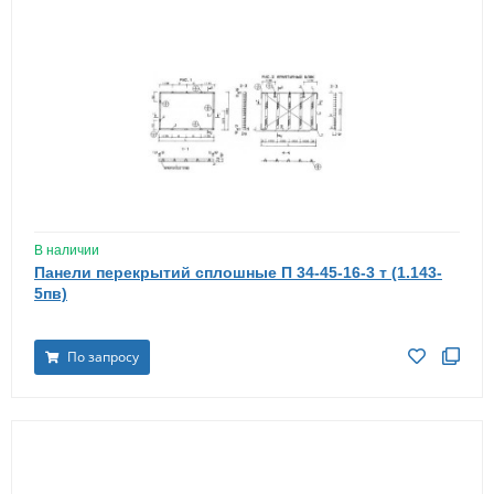
В наличии
Панели перекрытий сплошные П 34-45-16-3 т (1.143-
5пв)
По запросу