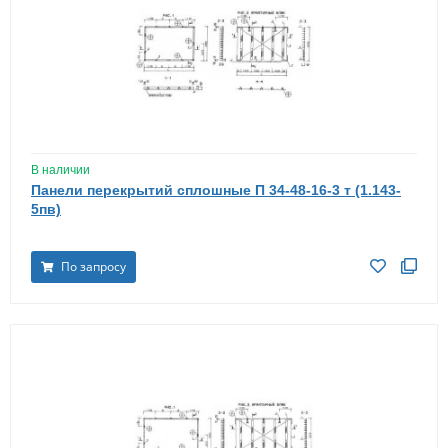
В наличии
Панели перекрытий сплошные П 34-48-16-3 т (1.143-
5пв)
По запросу