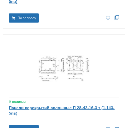
5пв)
По запросу
В наличии
Панели перекрытий сплошные П 28-42-16-3 т (1.143-
5пв)