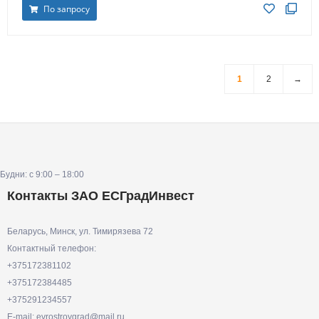
По запросу
1
2
→
Будни: с 9:00 – 18:00
Контакты ЗАО ЕСГрадИнвест
Беларусь, Минск, ул. Тимирязева 72
Контактный телефон:
+375172381102
+375172384485
+375291234557
E-mail: evrostroygrad@mail.ru