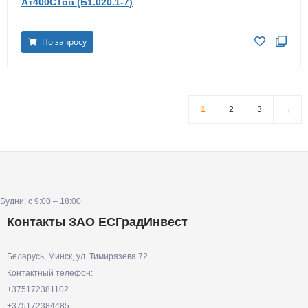
Ат400СТов (Б1.020.1-7)
По запросу
1
2
3
→
Будни: с 9:00 – 18:00
Контакты ЗАО ЕСГрадИнвест
Беларусь, Минск, ул. Тимирязева 72
Контактный телефон:
+375172381102
+375172384485